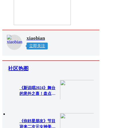
xiaobian
立即关注
社区热图
《新说唱2024》舞台
的意外之喜！盘点品
质演
657次查看
0评论
《你好星朋友》节目
迎来二次元女神美依