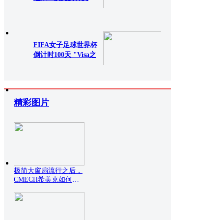
礼芽
695次查看
0评论
FIFA女子足球世界杯
倒计时100天 "Visa之
982次查看
0评论
精彩图片
极简大窗扇流行之后，
CMECH希美克如何托
住