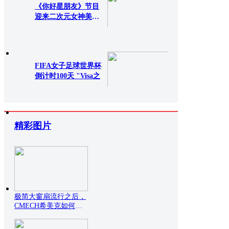
《你好星朋友》节目
迎来二次元女神美依
礼芽
695次查看
0评论
FIFA女子足球世界杯
倒计时100天 "Visa之
981次查看
0评论
精彩图片
极简大窗扇流行之后，
CMECH希美克如何托
住