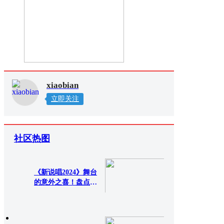
xiaobian
立即关注
社区热图
《新说唱2024》舞台
的意外之喜！盘点品
质演
657次查看
0评论