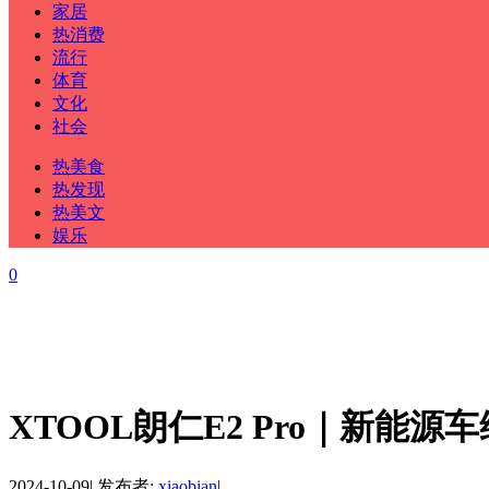
家居
热消费
流行
体育
文化
社会
热美食
热发现
热美文
娱乐
0
XTOOL朗仁E2 Pro｜新能
2024-10-09
|
发布者:
xiaobian
|