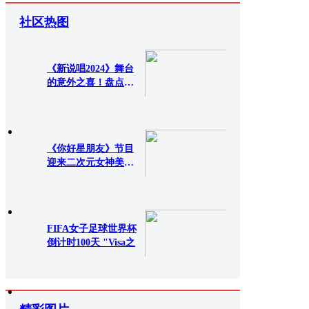
社区热图
《新说唱2024》舞台
的意外之喜！盘点品
质演
657次查看
0评论
《你好星朋友》节目
迎来二次元女神美依
礼芽
695次查看
0评论
FIFA女子足球世界杯
倒计时100天 "Visa之
982次查看
0评论