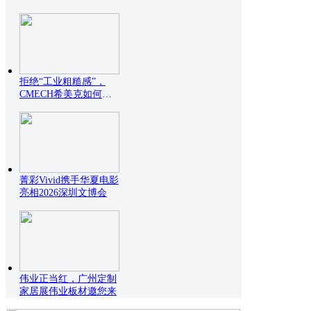
设
拒绝“工业粗糙感”，
CMECH希美克如何用
设
菁彩Vivid携手华夏电影
亮相2026深圳文博会
伟业正当红，广州定制
家居展伟业板材邀您来