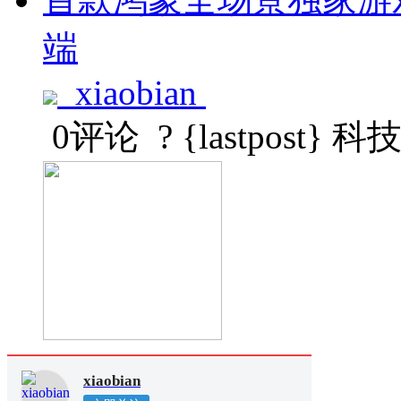
端
xiaobian
0评论
? {lastpost}
科
xiaobian