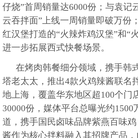
仔烧”首周销量达6000份；与袁记
云吞拌面”上线一周销量即破万份；与C
红汉堡打造的“火辣炸鸡汉堡”和“
进一步拓展西式快餐场景。
在烤肉韩餐细分领域，携手韩
塔老太太，推出
4款火鸡辣酱联名
地上海，覆盖华东地区超100个门
30000份，媒体平台总曝光约150
道，携手国民卤味品牌紫燕百味鸡
酱作为核心拌料融入其招牌产品，