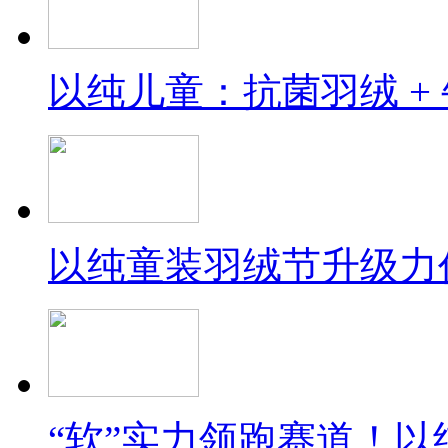
以纯儿童：抗菌羽绒 + 
以纯童装羽绒节升级力作
“软”实力领跑赛道！